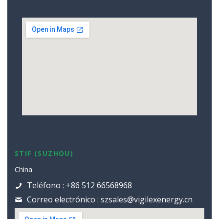
STIF (SUZHOU)
China
Teléfono : +86 512 66568968
Correo electrónico : szsales@vigilexenergy.cn