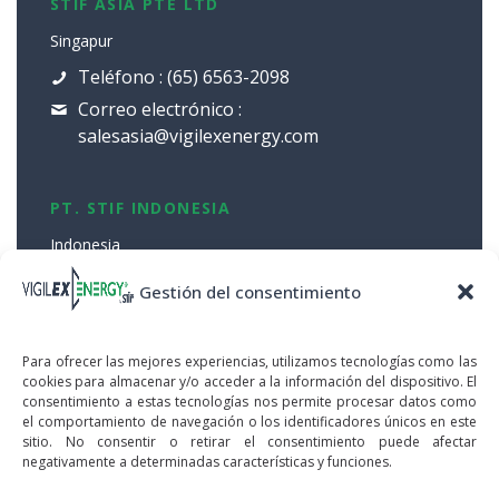
STIF ASIA PTE LTD
Singapur
Teléfono : (65) 6563-2098
Correo electrónico :
salesasia@vigilexenergy.com
PT. STIF INDONESIA
Indonesia
Teléfono : +62 21 8499 6745
Gestión del consentimiento
Correo electrónico :
salesindo@vigilexenergy.com
Para ofrecer las mejores experiencias, utilizamos tecnologías como las
cookies para almacenar y/o acceder a la información del dispositivo. El
consentimiento a estas tecnologías nos permite procesar datos como
el comportamiento de navegación o los identificadores únicos en este
sitio. No consentir o retirar el consentimiento puede afectar
negativamente a determinadas características y funciones.